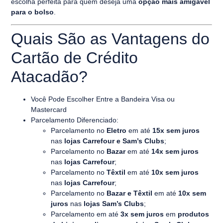
escolha perfeita para quem deseja uma
opção mais amigável
para o bolso
.
Quais São as Vantagens do
Cartão de Crédito
Atacadão?
Você Pode Escolher Entre a Bandeira Visa ou
Mastercard
Parcelamento Diferenciado:
Parcelamento no
Eletro
em até
15x sem juros
nas
lojas Carrefour e Sam’s Clubs
;
Parcelamento no
Bazar
em até
14x sem juros
nas
lojas Carrefour
;
Parcelamento no
Têxtil
em até
10x sem juros
nas
lojas Carrefour
;
Parcelamento no
Bazar e Têxtil
em até
10x sem
juros
nas
lojas Sam’s Clubs
;
Parcelamento em até
3x sem juros
em
produtos