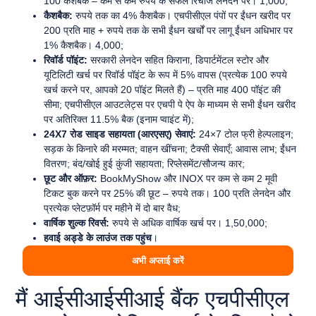
100 कैशबैक – कम से कम रुपये के सफल रिचार्ज लेनदेन पर। 1,000;
कैशबैक:
रुपये तक का 4% कैशबैक। एचपीसीएल पंपों पर ईंधन खरीद पर
200 प्रति माह + रुपये तक के सभी ईंधन खर्चों पर लागू ईंधन अधिभार पर
1% कैशबैक। 4,000;
रिवॉर्ड पॉइंट:
सरकारी लेनदेन सहित किराना, डिपार्टमेंटल स्टोर और
यूटिलिटी खर्च पर रिवॉर्ड पॉइंट के रूप में 5% वापस (प्रत्येक 100 रुपये
खर्च करने पर, आपको 20 पॉइंट मिलते हैं) – प्रति माह 400 पॉइंट की
सीमा; एचपीसीएल आउटलेट्स पर एचपी पे ऐप के माध्यम से सभी ईंधन खरीद
पर अतिरिक्त 11.5% बैक (इनाम प्वाइंट में);
24X7 रोड साइड सहायता (आरएसए) सेवाएं:
24×7 टोल फ्री हेल्पलाइन;
सड़क के किनारे की मरम्मत; वाहन खींचना; टैक्सी सेवाएँ; आवास लाभ; ईंधन
वितरण; बंद/खोई हुई कुंजी सहायता; रिप्लेसमेंट/सौजन्य कार;
छूट और ऑफ़र:
BookMyShow और INOX पर कम से कम 2 मूवी
टिकट बुक करने पर 25% की छूट – रुपये तक। 100 प्रति लेनदेन और
प्रत्येक प्लेटफ़ॉर्म पर महीने में दो बार वैध;
वार्षिक शुल्क रिवर्स:
रुपये से अधिक वार्षिक खर्च पर। 1,50,000;
हवाई अड्डे के लाउंज तक पहुंच
।
अभी अप्लाई करें
मैं आईसीआईसीआई बैंक एचपीसीएल