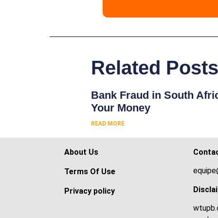
Related Post
Bank Fraud in South Afri
Your Money
READ MORE
About Us
Conta
equipe
Terms Of Use
Discla
Privacy policy
wtupb.c