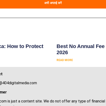
अभी अप्लाई करें
s
ca: How to Protect
Best No Annual Fee 
2026
READ MORE
ct
@404digitalmedia.com
imer
om is just a content site. We do not offer any type of financial