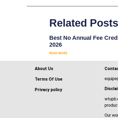
Related Post
Best No Annual Fee Credi
2026
READ MORE
About Us
Conta
equipe
Terms Of Use
Discla
Privacy policy
wtupb.c
product
Our wor