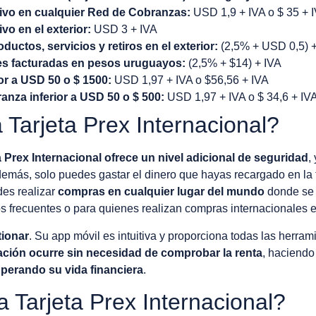
tivo en cualquier Red de Cobranzas:
USD 1,9 + IVA o $ 35 + 
vo en el exterior:
USD 3 + IVA
ctos, servicios y retiros en el exterior:
(2,5% + USD 0,5) 
es facturadas en pesos uruguayos:
(2,5% + $14) + IVA
or a USD 50 o $ 1500:
USD 1,97 + IVA o $56,56 + IVA
nza inferior a USD 50 o $ 500:
USD 1,97 + IVA o $ 34,6 + IV
 Tarjeta Prex Internacional?
 Prex Internacional ofrece un nivel adicional de seguridad
,
emás, solo puedes gastar el dinero que hayas recargado en la t
es realizar
compras en cualquier lugar del mundo
donde se 
s frecuentes o para quienes realizan compras internacionales e
tionar
. Su app móvil es intuitiva y proporciona todas las herra
ción ocurre sin necesidad de comprobar la renta
, haciend
perando su vida financiera
.
 Tarjeta Prex Internacional?