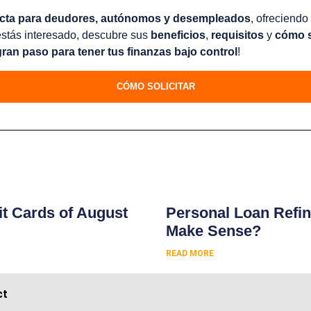
ecta para deudores, autónomos y desempleados
, ofreciend
estás interesado, descubre sus
beneficios
,
requisitos
y
cómo s
gran paso para tener tus finanzas bajo control
!
CÓMO SOLICITAR
s
t Cards of August
Personal Loan Refin
Make Sense?
READ MORE
ct